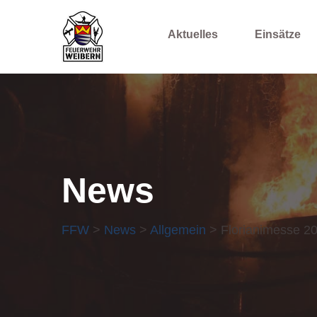
Aktuelles
Einsätze
News
FFW
>
News
>
Allgemein
> Florianimesse 20