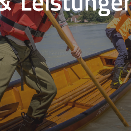
& Leistunge
er finden Sie Infos über unsere Sonderdienstleistung
Technisches Rettungsteam, Wasserwehr & Notstrom
SONDERDIENSTE