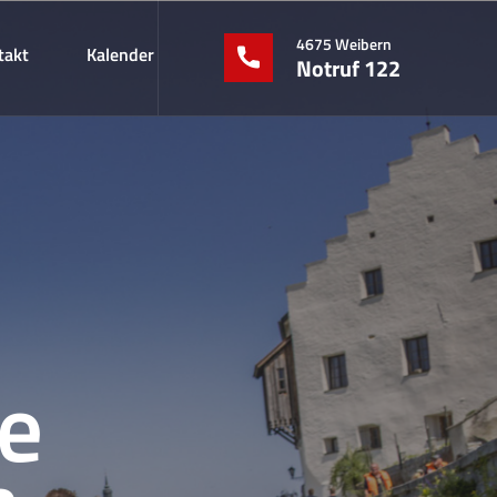
4675 Weibern
takt
Kalender
Notruf 122
e