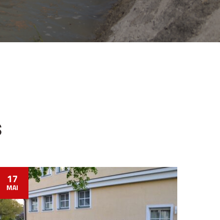
s
17
MAI