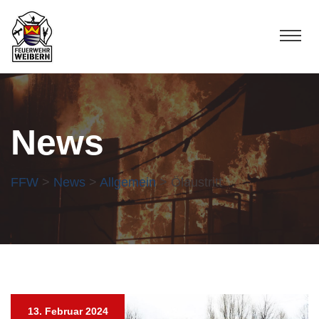
News
FFW
>
News
>
Allgemein
> Ölaustritt
13. Februar 2024