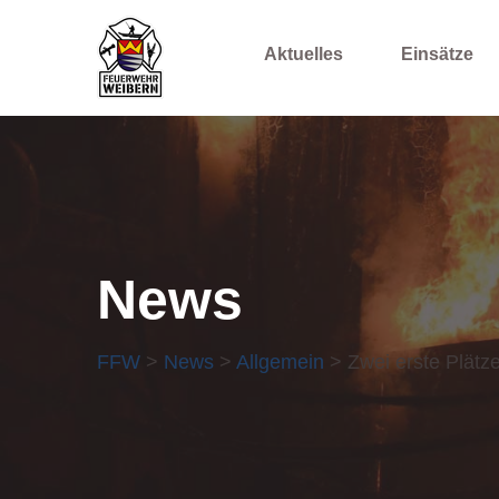
Aktuelles
Einsätze
News
FFW
>
News
>
Allgemein
> Zwei erste Plätze