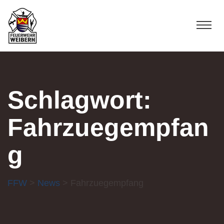
Schlagwort:
Fahrzuegempfan
g
FFW
>
News
> Fahrzuegempfang