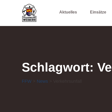
Aktuelles
Einsätze
Schlagwort:
Ve
FFW
>
News
> Verkehrsunfall