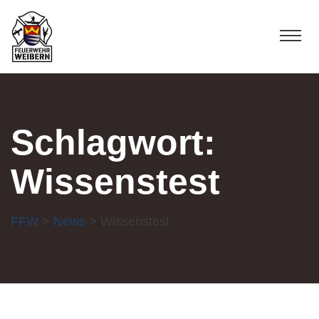
Schlagwort:
Wissenstest
FFW
>
News
> Wissenstest