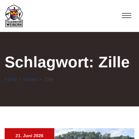
Schlagwort:
Zille
FFW
>
News
> Zille
21. Juni 2026