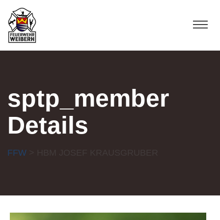
sptp_member
Details
FFW
> HBM JOSEF KRAUSGRUBER