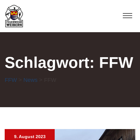
Schlagwort:
FFW
FFW
>
News
> FFW
9. August 2023